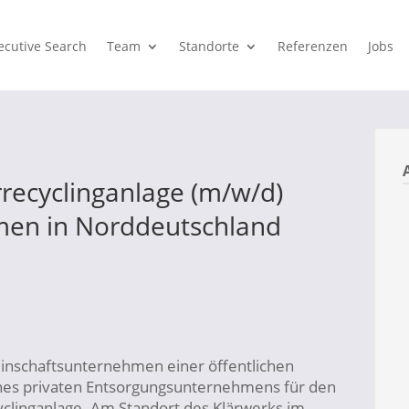
ecutive Search
Team
Standorte
Referenzen
Jobs
rrecyclinganlage (m/w/d)
men in Norddeutschland
nschaftsunternehmen einer öffentlichen
nes privaten Entsorgungsunternehmens für den
clinganlage. Am Standort des Klärwerks im